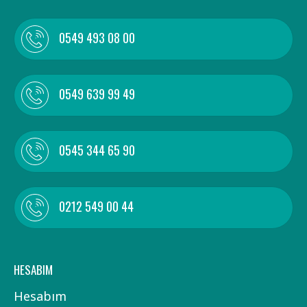
0549 493 08 00
0549 639 99 49
0545 344 65 90
0212 549 00 44
HESABIM
Hesabım