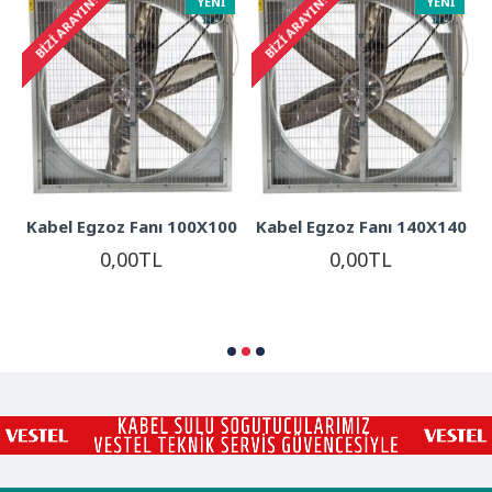
BIZI ARAYIN!
BIZI ARAYIN!
YENI
YENI
Kabel Egzoz Fanı 100X100
Kabel Egzoz Fanı 140X140
0,00TL
0,00TL
0