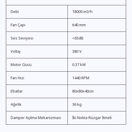
Debi
18000 m3/h
Fan Çapı
640 mm
Ses Seviyesi
<65dB
Voltaj
380 V
Motor Gücü
0.37 kW
Fan Hızı
1440 RPM
Ebatlar
80x80x40cm
Ağırlık
36 kg
Damper Açılma Mekanizması
İki Nokta Rüzgar İtmeli