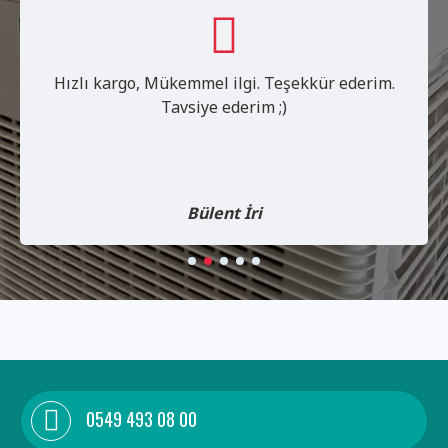
Ürün gerçekten çok kaliteli, şuan 2. siparişi
verdim, satıcı çok ilgili kendisine tşk ederim.
Doğay Bindal
0549 493 08 00