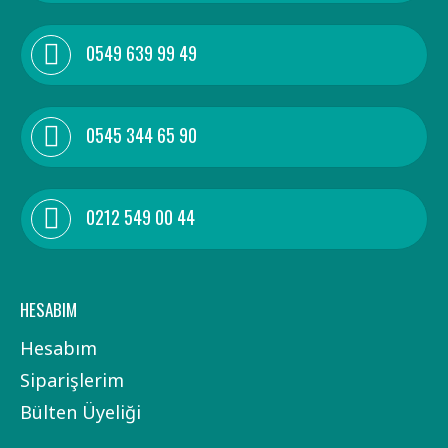
0549 639 99 49
0545 344 65 90
0212 549 00 44
HESABIM
Hesabım
Siparişlerim
Bülten Üyeliği